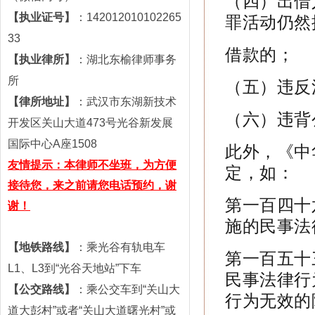
（四）出借
罪活动仍然
【执业证号】
：
142012010102265
33
借款的；
【执业律所】
：湖北
东榆
律师事务
所
（五）违反
【
律所
地址】
：
武汉市东湖新技术
（六）违背
开发区关山大道473号光谷新发展
国际中心A座1508
此外，
《中
友情提示：本律师不坐班，为方便
定，如：
接待您，来之前请您电话预约，谢
第一百四十
谢！
施的民事法
【地铁路线】
：乘光谷有轨电车
第一百五十
L1、L3到“光谷天地站”下车
民事法律行
【公交路线】
：乘公交车到“关山大
行为无效的
道大彭村”或者“关山大道曙光村”或