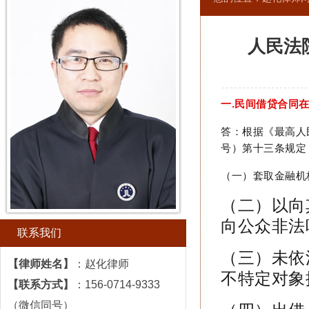
人民法
一.
民间借贷合同
答：根据《最高人
号）第十三条规定
（一）套取金融机
（二）以向
向公众非法
联系我们
（三）未依
【律师姓名】
：
赵化律师
不特定对象
【联系
方式
】
：156
-
0714
-
9333
（微信同号）