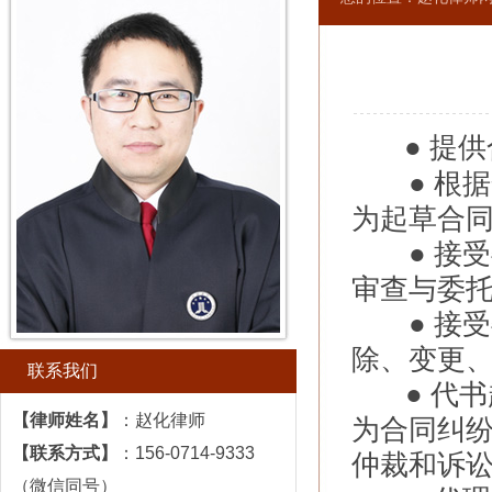
● 提
● 根据
为起草合
● 接受
审查与委
● 接受
除、变更
联系我们
● 代书
【律师姓名】
：
赵化律师
为合同纠
【联系
方式
】
：156
-
0714
-
9333
仲裁和诉
（微信同号）