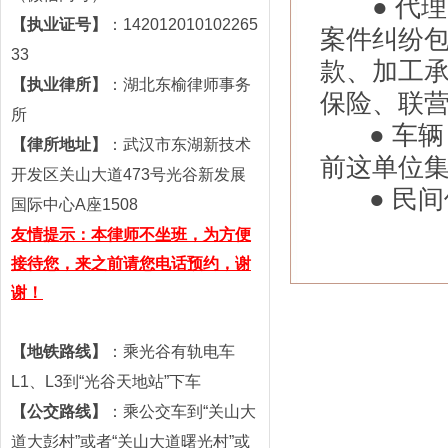
● 代理
【执业证号】
：
142012010102265
案件纠纷
33
款、加工
【执业律所】
：湖北
东榆
律师事务
保险、联
所
● 车辆
【
律所
地址】
：
武汉市东湖新技术
前这单位
开发区关山大道473号光谷新发展
● 民间
国际中心A座1508
友情提示：本律师不坐班，为方便
接待您，来之前请您电话预约，谢
谢！
【地铁路线】
：乘光谷有轨电车
L1、L3到“光谷天地站”下车
【公交路线】
：乘公交车到“关山大
道大彭村”或者“关山大道曙光村”或